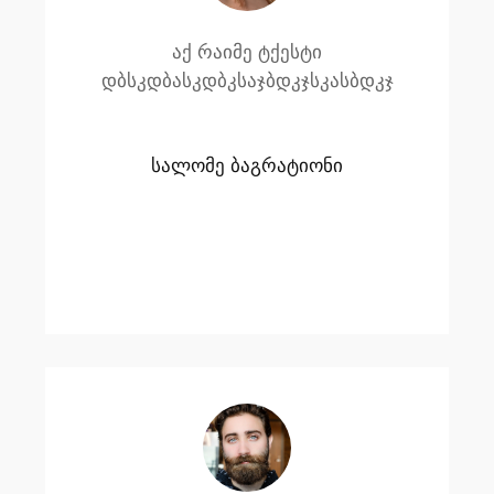
აქ რაიმე ტქესტი
დბსკდბასკდბკსაჯბდკჯსკასბდკჯ
სალომე ბაგრატიონი