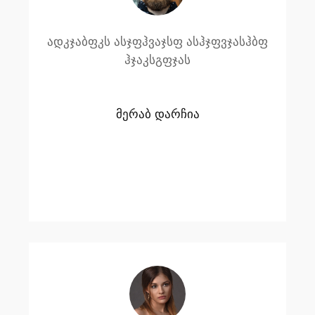
ადკჯაბფკს ასჯფჰვაჯსფ ასჰჯფვჯასჰბფ
ჰჯაკსგფჯას
მერაბ დარჩია