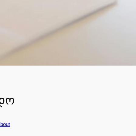
ედო
about