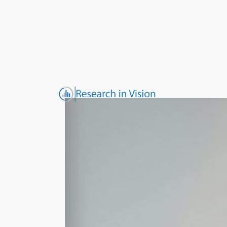
შიგთავსზე
გადასვლა